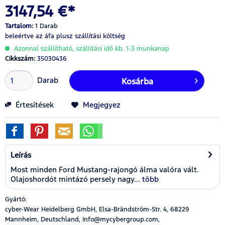
3147,54 €*
Tartalom:
1 Darab
beleértve az áfa
plusz szállítási költség
Azonnal szállítható, szállítási idő kb. 1-3 munkanap
Cikkszám:
35030436
Darab
Kosárba
Értesítések
Megjegyez
Leírás
Most minden Ford Mustang-rajongó álma valóra vált.
Olajoshordót mintázó persely nagy...
több
Gyártó:
cyber-Wear Heidelberg GmbH, Elsa-Brändström-Str. 4, 68229
Mannheim, Deutschland, Info@mycybergroup.com,