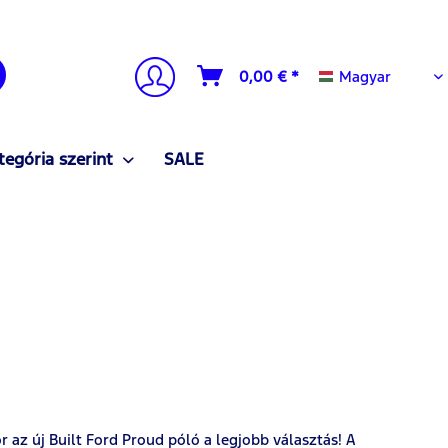
Magyar
0,00 € *
Magyar
tegória szerint
SALE
 az új Built Ford Proud póló a legjobb választás! A