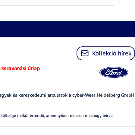
Kollekció hírek
isszavonási űrlap
egyek és kereskedelmi arculatok a cyber-Wear Heidelberg GmbH
t költsége nélkül értendő, amennyiben nincsen máshogy leírva