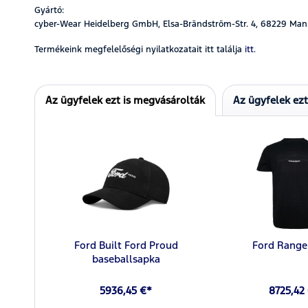
Gyártó:
cyber-Wear Heidelberg GmbH, Elsa-Brändström-Str. 4, 68229 Man
Termékeink megfelelőségi nyilatkozatait itt találja
itt.
Az ügyfelek ezt is megvásárolták
Az ügyfelek ez
Ford Built Ford Proud
Ford Range
baseballsapka
5936,45 €*
8725,42