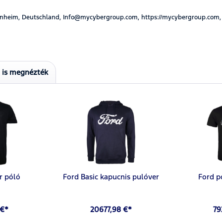
nheim, Deutschland, Info@mycybergroup.com, https://mycybergroup.com,
t is megnézték
r póló
Ford Basic kapucnis pulóver
Ford p
 €*
20677,98 €*
79