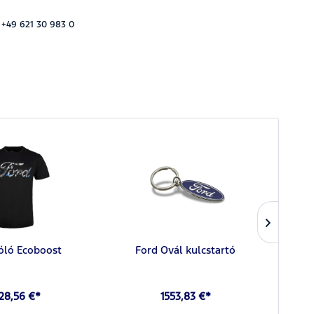
 +49 621 30 983 0
óló Ecoboost
Ford Ovál kulcstartó
F
28,56 €*
1553,83 €*