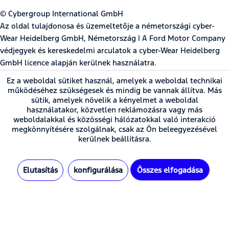
© Cybergroup International GmbH
Az oldal tulajdonosa és üzemeltetője a németországi cyber-
Wear Heidelberg GmbH, Németország | A Ford Motor Company
védjegyek és kereskedelmi arculatok a cyber-Wear Heidelberg
GmbH licence alapján kerülnek használatra.
Ez a weboldal sütiket használ, amelyek a weboldal technikai
* Minden ár a törvényben meghatározott Általános forgalmi adóval,
működéséhez szükségesek és mindig be vannak állítva. Más
ugyanakkor a
szállítási költség
, valamint adott esetben az utánvét
sütik, amelyek növelik a kényelmet a weboldal
használatakor, közvetlen reklámozásra vagy más
költsége nélkül értendő, amennyiben nincsen máshogy leírva
weboldalakkal és közösségi hálózatokkal való interakció
megkönnyítésére szolgálnak, csak az Ön beleegyezésével
kerülnek beállításra.
Elutasítás
konfigurálása
Összes elfogadása