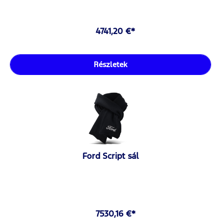
4741,20 €*
Részletek
Ford Script sál
7530,16 €*