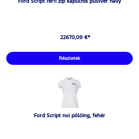
Ford Script férfi zip kapucnis pulóver navy
22670,09 €*
Részletek
Ford Script noi pólóing, fehér