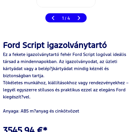
1
4
/
Ford Script igazolványtartó
Ez a fekete igazolványtartó fehér Ford Script logóval ideális
társad a mindennapokban. Az igazolványodat, az üzleti
kártyádat vagy a belép?jkártyádat mindig kéznél és
biztonságban tartja.
Tökéletes munkához, kiállításokhoz vagy rendezvényekhez –
legyél egyszerre stílusos és praktikus ezzel az elegáns Ford
kiegészít?vel.
Anyaga: ABS m?anyag és cinkötvözet
3545,94 €*