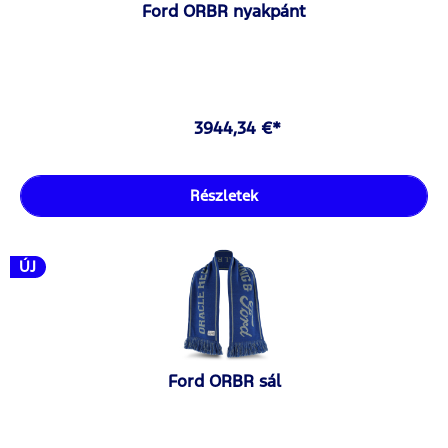
Ford ORBR nyakpánt
3944,34 €*
Részletek
ÚJ
Ford ORBR sál