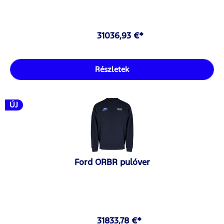
31036,93 €*
Részletek
ÚJ
Ford ORBR pulóver
31833,78 €*