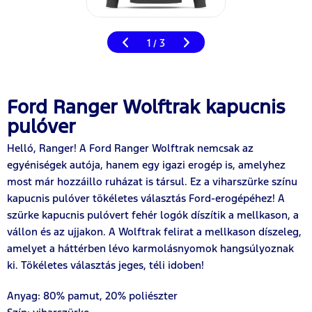
1
3
/
Ford Ranger Wolftrak kapucnis
pulóver
Helló, Ranger! A Ford Ranger Wolftrak nemcsak az
egyéniségek autója, hanem egy igazi erogép is, amelyhez
most már hozzáillo ruházat is társul. Ez a viharszürke színu
kapucnis pulóver tökéletes választás Ford-erogépéhez! A
szürke kapucnis pulóvert fehér logók díszítik a mellkason, a
vállon és az ujjakon. A Wolftrak felirat a mellkason díszeleg,
amelyet a háttérben lévo karmolásnyomok hangsúlyoznak
ki. Tökéletes választás jeges, téli idoben!
Anyag: 80% pamut, 20% poliészter