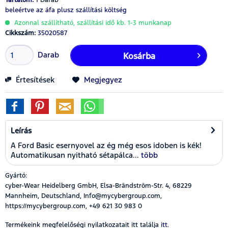
beleértve az áfa
plusz szállítási költség
Azonnal szállítható, szállítási idő kb. 1-3 munkanap
Cikkszám:
35020587
Darab
Kosárba
Értesítések
Megjegyez
Leírás
A Ford Basic esernyovel az ég még esos idoben is kék!
Automatikusan nyitható sétapálca...
több
Gyártó:
cyber-Wear Heidelberg GmbH, Elsa-Brändström-Str. 4, 68229
Mannheim, Deutschland, Info@mycybergroup.com,
https://mycybergroup.com, +49 621 30 983 0
Termékeink megfelelőségi nyilatkozatait itt találja
itt.