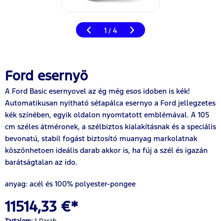
1
4
/
Ford esernyö
A Ford Basic esernyovel az ég még esos idoben is kék!
Automatikusan nyitható sétapálca esernyo a Ford jellegzetes
kék színében, egyik oldalon nyomtatott emblémával. A 105
cm széles átméronek, a szélbiztos kialakításnak és a speciális
bevonatú, stabil fogást biztosító muanyag markolatnak
köszönhetoen ideális darab akkor is, ha fúj a szél és igazán
barátságtalan az ido.
anyag:
acél és 100% polyester-pongee
11514,33 €*
Tartalom:
1 Darab