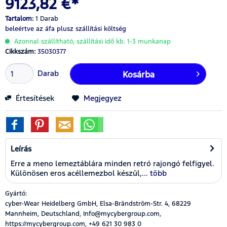
9123,82 €*
Tartalom:
1 Darab
beleértve az áfa
plusz szállítási költség
Azonnal szállítható, szállítási idő kb. 1-3 munkanap
Cikkszám:
35030377
Darab
Kosárba
Értesítések
Megjegyez
Leírás
Erre a meno lemeztáblára minden retró rajongó felfigyel.
Különösen eros acéllemezbol készül,...
több
Gyártó:
cyber-Wear Heidelberg GmbH, Elsa-Brändström-Str. 4, 68229
Mannheim, Deutschland, Info@mycybergroup.com,
https://mycybergroup.com, +49 621 30 983 0