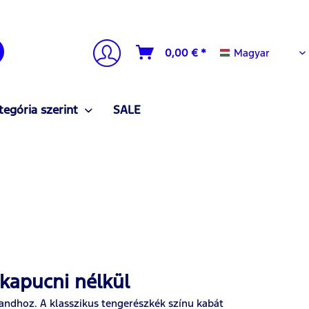
Magyar
0,00 € *
Magyar
tegória szerint
SALE
i kapucni nélkül
alandhoz. A klasszikus tengerészkék színu kabát