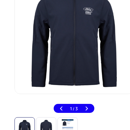
1
3
/