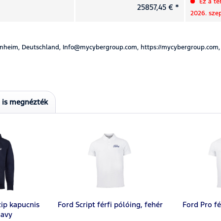
Ez a te
25857,45 € *
2026. sze
nheim, Deutschland, Info@mycybergroup.com, https://mycybergroup.com,
t is megnézték
zip kapucnis
Ford Script férfi pólóing, fehér
Ford Pro fé
navy