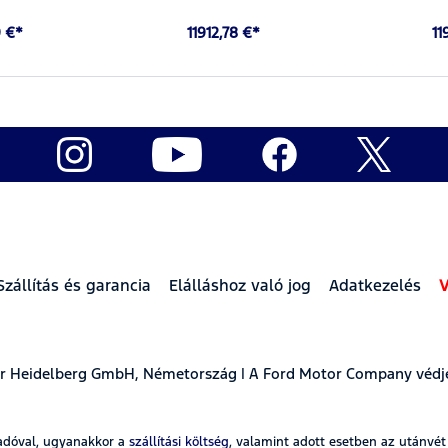
 €*
11912,78 €*
11
Szállítás és garancia
Elálláshoz való jog
Adatkezelés
V
ear Heidelberg GmbH, Németország | A Ford Motor Company védj
adóval, ugyanakkor a
szállítási költség
, valamint adott esetben az utánvé