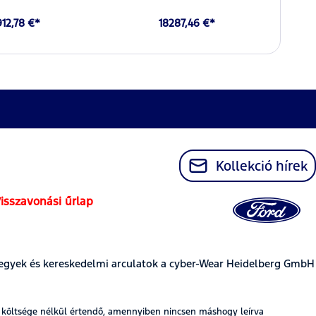
912,78 €*
18287,46 €*
Kollekció hírek
isszavonási űrlap
egyek és kereskedelmi arculatok a cyber-Wear Heidelberg GmbH
t költsége nélkül értendő, amennyiben nincsen máshogy leírva