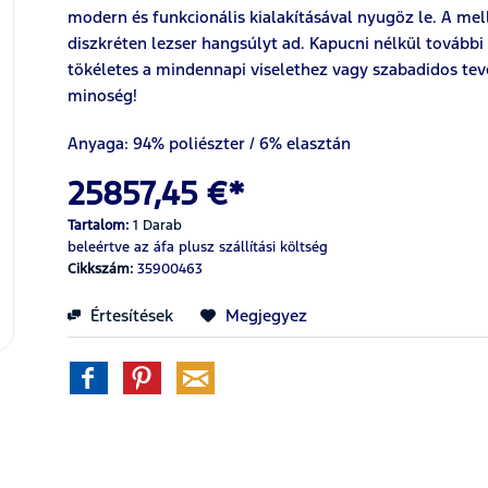
modern és funkcionális kialakításával nyugöz le. A mel
diszkréten lezser hangsúlyt ad. Kapucni nélkül tovább
tökéletes a mindennapi viselethez vagy szabadidos tev
minoség!
Anyaga: 94% poliészter / 6% elasztán
25857,45 €*
Tartalom:
1 Darab
beleértve az áfa
plusz szállítási költség
Cikkszám:
35900463
Értesítések
Megjegyez