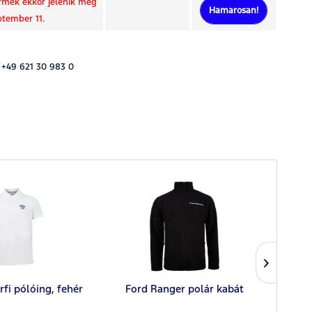
rmék ekkor jelenik meg
Hamarosan!
ptember 11.
 +49 621 30 983 0
rfi pólóing, fehér
Ford Ranger polár kabát