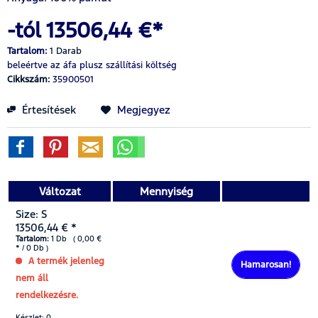
-tól 13506,44 €*
Tartalom:
1 Darab
beleértve az áfa
plusz szállítási költség
Cikkszám:
35900501
Értesítések
Megjegyez
Változat
Mennyiség
Size: S
13506,44 € *
Tartalom:
1 Db ( 0,00 €
* / 0 Db )
A termék jelenleg
Hamarosan!
nem áll
rendelkezésre.
Készlet: 0