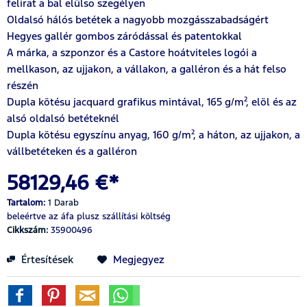
felirat a bal elülso szegélyen
Oldalsó hálós betétek a nagyobb mozgásszabadságért
Hegyes gallér gombos záródással és patentokkal
A márka, a szponzor és a Castore hoátviteles logói a
mellkason, az ujjakon, a vállakon, a galléron és a hát felso
részén
Dupla kötésu jacquard grafikus mintával, 165 g/m², elöl és az
alsó oldalsó betéteknél
Dupla kötésu egyszínu anyag, 160 g/m², a háton, az ujjakon, a
vállbetéteken és a galléron
58129,46 €*
Tartalom:
1 Darab
beleértve az áfa
plusz szállítási költség
Cikkszám:
35900496
Értesítések
Megjegyez