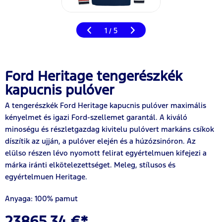
1
5
/
Ford Heritage tengerészkék
kapucnis pulóver
A tengerészkék Ford Heritage kapucnis pulóver maximális
kényelmet és igazi Ford-szellemet garantál. A kiváló
minoségu és részletgazdag kivitelu pulóvert markáns csíkok
díszítik az ujján, a pulóver elején és a húzózsinóron. Az
elülso részen lévo nyomott felirat egyértelmuen kifejezi a
márka iránti elkötelezettséget. Meleg, stílusos és
egyértelmuen Heritage.
Anyaga: 100% pamut
23865,34 €*