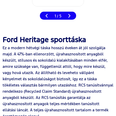
1
5
/
Ford Heritage sporttáska
Ez a modern hétvégi táska hosszú éveken át jól szolgálja
majd. A 47%-ban ellenorzött, újrahasznosított anyagból
készült, stílusos és sokoldalú kialakításában minden elfér,
amire szüksége van, függetlenül attól, hogy mire készül,
vagy hová utazik. Az állítható és leveheto vállpánt
kényelmet és sokoldalúságot biztosít, így ez a táska
tökéletes választás bármilyen utazáshoz. RCS tanúsítvánnyal
rendelkezo (Recycled Claim Standard) újrahasznosított
anyagból készült. Az RCS tanúsítás garantálja az
újrahasznosított anyagok teljes mértékben tanúsított
ellátási láncát. A teljes újrahasznosított tartalom a termék