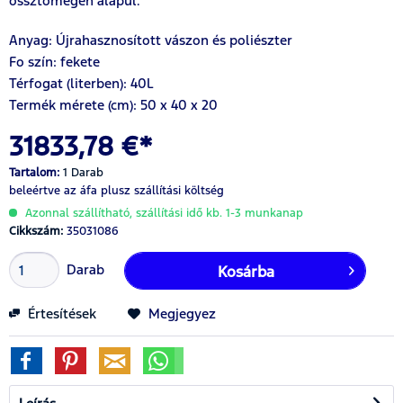
össztömegén alapul.
Anyag: Újrahasznosított vászon és poliészter
Fo szín: fekete
Térfogat (literben): 40L
Termék mérete (cm): 50 x 40 x 20
31833,78 €*
Tartalom:
1 Darab
beleértve az áfa
plusz szállítási költség
Azonnal szállítható, szállítási idő kb. 1-3 munkanap
Cikkszám:
35031086
Darab
Kosárba
Értesítések
Megjegyez