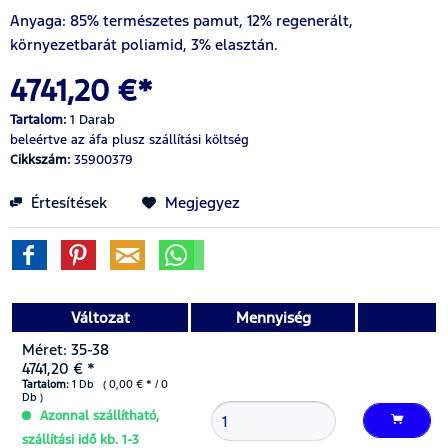
Anyaga: 85% természetes pamut, 12% regenerált,
környezetbarát poliamid, 3% elasztán.
4741,20 €*
Tartalom:
1 Darab
beleértve az áfa
plusz szállítási költség
Cikkszám:
35900379
Értesítések
Megjegyez
Változat
Mennyiség
Méret: 35-38
4741,20 € *
Tartalom:
1 Db ( 0,00 € * / 0
Db )
Azonnal szállítható,
szállítási idő kb. 1-3