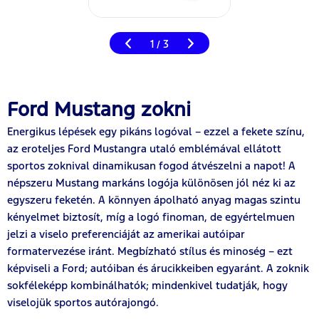
1
3
/
Ford Mustang zokni
Energikus lépések egy pikáns logóval – ezzel a fekete színu,
az eroteljes Ford Mustangra utaló emblémával ellátott
sportos zoknival dinamikusan fogod átvészelni a napot! A
népszeru Mustang markáns logója különösen jól néz ki az
egyszeru feketén. A könnyen ápolható anyag magas szintu
kényelmet biztosít, míg a logó finoman, de egyértelmuen
jelzi a viselo preferenciáját az amerikai autóipar
formatervezése iránt. Megbízható stílus és minoség – ezt
képviseli a Ford; autóiban és árucikkeiben egyaránt. A zoknik
sokféleképp kombinálhatók; mindenkivel tudatják, hogy
viselojük sportos autórajongó.