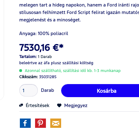
melegen tart a hideg napokon, hanem a Ford iránti rajon
stílusosan felhímzett Ford Script felirat igazán mutató
megjelenést és a minoséget.
Anyaga: 100% poliacril
7530,16 €*
Tartalom:
1 Darab
beleértve az áfa
plusz szállítási költség
Azonnal szállítható, szállítási idő kb. 1-3 munkanap
Cikkszám:
35031285
Darab
Kosárba
Értesítések
Megjegyez