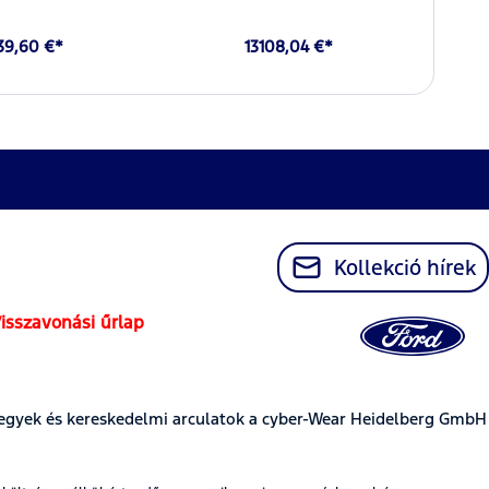
39,60 €*
13108,04 €*
Kollekció hírek
isszavonási űrlap
egyek és kereskedelmi arculatok a cyber-Wear Heidelberg GmbH