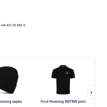
 +49 621 30 983 0
ustang sapka
Ford Mustang #BTBW póló
Ford