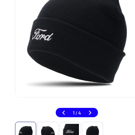
1
4
/