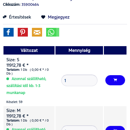
Cikkszám:
35900464
Értesítések
Megjegyez
Változat
Mennyiség
Size: S
11912,78 € *
Tartalom:
1 Db ( 0,00 € * / 0
Db )
Azonnal szállítható,
szállítási idő kb. 1-3
munkanap
Készlet: 59
Size: M
11912,78 € *
Tartalom:
1 Db ( 0,00 € * / 0
Db )
Azonnal szállítható,