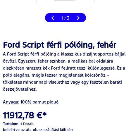
1
3
/
Ford Script férfi pólóing, fehér
A Ford Script férfi pólóing a klasszikus dizájnt sportos bájjal
ötvözi. Egyszeru fehér színben, a mellkas bal oldalára
diszkréten hímzett kék Ford feliratt teszi különlegessé. Ez a
póló elegáns, mégis lezser megjelenést kölcsönöz –
tökéletes mindennapi viselethez vagy egy fesztelen baráti
összejövetelhez.
Anyaga: 100% pamut piqué
11912,78 €*
Tartalom:
1 Darab
beleértve az áfa
plusz szállítási költség