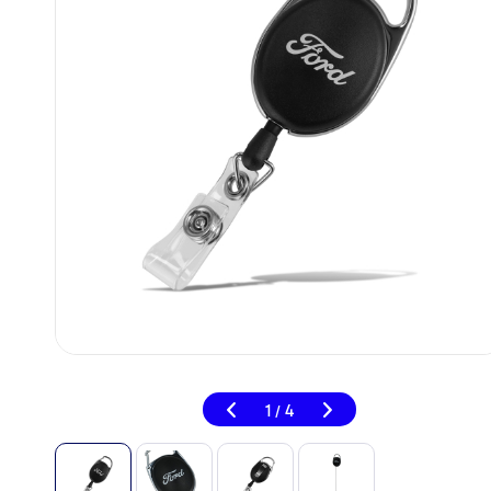
1
4
/