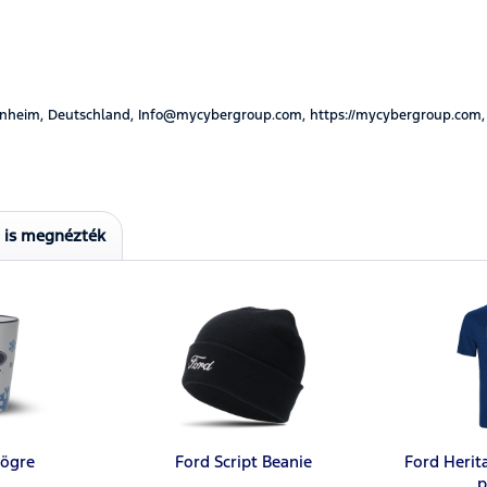
nheim, Deutschland, Info@mycybergroup.com, https://mycybergroup.com,
t is megnézték
bögre
Ford Script Beanie
Ford Herit
p