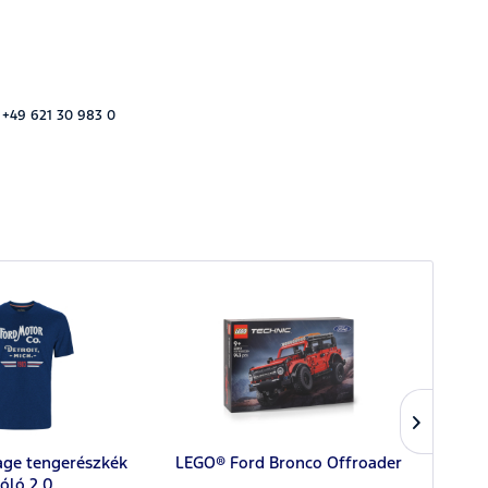
 +49 621 30 983 0
age tengerészkék
LEGO® Ford Bronco Offroader
Ford
óló 2.0