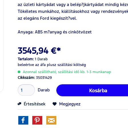
az üzleti kártyádat vagy a belép?jkártyádat mindig kézn
Tökéletes munkához, kiállításokhoz vagy rendezvényekh
az elegáns Ford kiegészít?vel.
Anyaga: ABS m?anyag és cinkötvözet
3545,94 €*
Tartalom:
1 Darab
beleértve az áfa
plusz szállítási költség
Azonnal szállítható, szállítási idő kb. 1-3 munkanap
Cikkszám:
35031429
Darab
Kosárba
Értesítések
Megjegyez