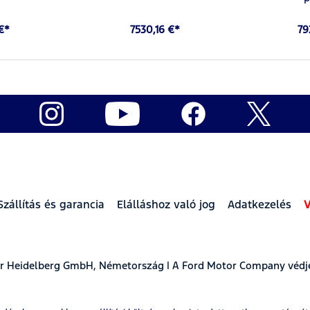
 €*
7530,16 €*
79
Szállítás és garancia
Elálláshoz való jog
Adatkezelés
V
ear Heidelberg GmbH, Németország | A Ford Motor Company védj