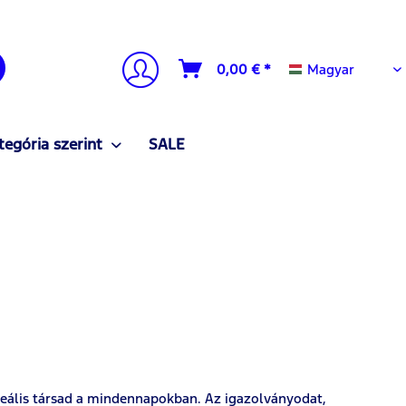
Magyar
0,00 € *
Magyar
tegória szerint
SALE
ideális társad a mindennapokban. Az igazolványodat,