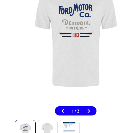
1
3
/