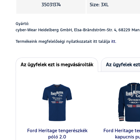
35031374
Size: 3XL
Gyártó:
cyber-Wear Heidelberg GmbH, Elsa-Brändström-Str. 4, 68229 Man
Termékeink megfelelőségi nyilatkozatait itt találja
itt.
Az ügyfelek ezt is megvásárolták
Az ügyfelek ez
Ford Heritage tengerészkék
Ford Heritage t
póló 2.0
kapucnis p