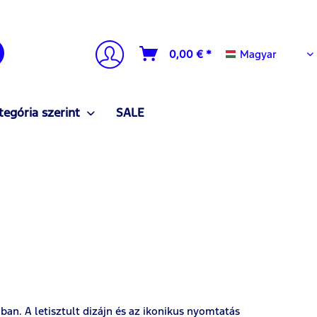
Magyar
0,00 € *
Magyar
tegória szerint
SALE
óban. A letisztult dizájn és az ikonikus nyomtatás