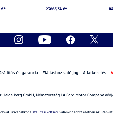
 €*
23865,34 €*
14
Szállítás és garancia
Elálláshoz való jog
Adatkezelés
V
ear Heidelberg GmbH, Németország | A Ford Motor Company védj
adóval, ugyanakkor a
szállítási költség
, valamint adott esetben az utánvé