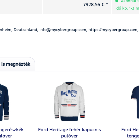
Azonnal sz
7928,56 € *
idő kb. 1-3
nheim, Deutschland, Info@mycybergroup.com, https://mycybergroup.com,
t is megnézték
engerészkék
Ford Heritage fehér kapucnis
Ford He
ulóver
pulóver
tenge