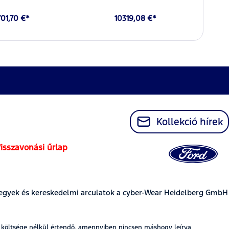
701,70 €*
10319,08 €*
Kollekció hírek
isszavonási űrlap
egyek és kereskedelmi arculatok a cyber-Wear Heidelberg GmbH
t költsége nélkül értendő, amennyiben nincsen máshogy leírva