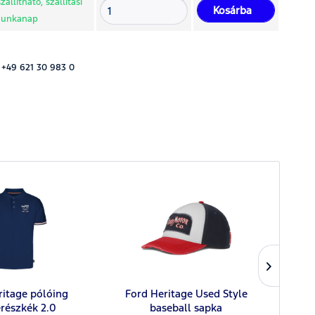
állítható, szállítási
Kosárba
 munkanap
 +49 621 30 983 0
ritage pólóing
Ford Heritage Used Style
Ford 
részkék 2.0
baseball sapka