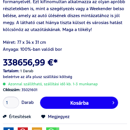
formanyelvét. Ezt kifinomultan alkalmazza az olyan apróbb
részletekben is, mint a szegélyezés vagy a Weekender belso
bélése, amely az autó ülésének díszes mintázatához is jól
megy. A látható csat hiánya tiszta külsot és városias hatást
kölcsönöz az utazótáskának. Maga a tökély!
Méret: 77 x 34 x 31 cm
Anyaga: 100%-ban valódi bor
338656,99 €*
Tartalom:
1 Darab
beleértve az áfa
plusz szállítási költség
Azonnal szállítható, szállítási idő kb. 1-3 munkanap
Cikkszám:
35021601
Darab
Kosárba
Értesítések
Megjegyez