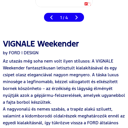
1
4
/
VIGNALE Weekender
by FORD | DESIGN
Az utazás még soha nem volt ilyen stílusos: A VIGNALE
Weekender fantasztikusan letisztult kialakításával és egy
csipet olasz eleganciával nagyon megnyero. A táska luxus
minosége a legfinomabb, kézzel válogatott és elkészített
bornek köszönheto – az érzékiség és lágyság élményét
nyújtják azok a gépjármu-felszerelések, amelyek ugyanebbol
a fajta borbol készültek.
A nagyvonalú és nemes szabás, a trapéz alakú sziluett,
valamint a kidomborodó oldalrészek meghatározók ennél az
egyedi kialakításnál, így tükrözve vissza a FORD általános