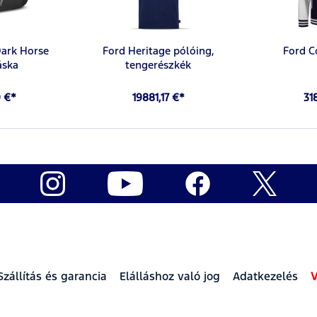
ark Horse
Ford Heritage pólóing,
Ford C
áska
tengerészkék
 €*
19881,17 €*
31
Szállítás és garancia
Elálláshoz való jog
Adatkezelés
V