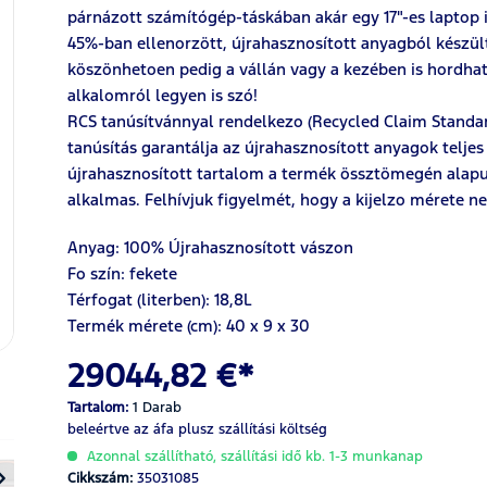
párnázott számítógép-táskában akár egy 17"-es laptop is
45%-ban ellenorzött, újrahasznosított anyagból készült
köszönhetoen pedig a vállán vagy a kezében is hordhatj
alkalomról legyen is szó!
RCS tanúsítvánnyal rendelkezo (Recycled Claim Standar
tanúsítás garantálja az újrahasznosított anyagok teljes 
újrahasznosított tartalom a termék össztömegén alap
alkalmas. Felhívjuk figyelmét, hogy a kijelzo mérete 
Anyag:
100%
Újrahasznosított vászon
Fo szín: fekete
Térfogat (literben): 18,8L
Termék mérete (cm): 40 x 9 x 30
29044,82 €*
Tartalom:
1 Darab
beleértve az áfa
plusz szállítási költség
Azonnal szállítható, szállítási idő kb. 1-3 munkanap
Cikkszám:
35031085