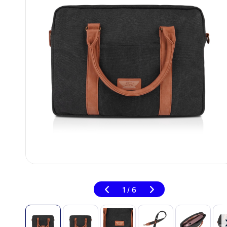
1
6
/