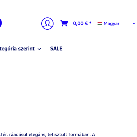
Magyar
0,00 € *
Magyar
tegória szerint
SALE
ér, ráadásul elegáns, letisztult formában. A