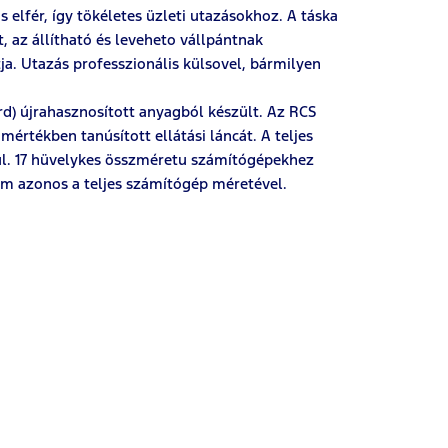
 elfér, így tökéletes üzleti utazásokhoz. A táska
, az állítható és leveheto vállpántnak
a. Utazás professzionális külsovel, bármilyen
d) újrahasznosított anyagból készült. Az RCS
mértékben tanúsított ellátási láncát. A teljes
ul. 17 hüvelykes összméretu számítógépekhez
nem azonos a teljes számítógép méretével.