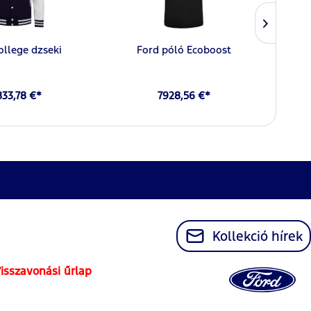
ollege dzseki
Ford póló Ecoboost
For
833,78 €*
7928,56 €*
Kollekció hírek
isszavonási űrlap