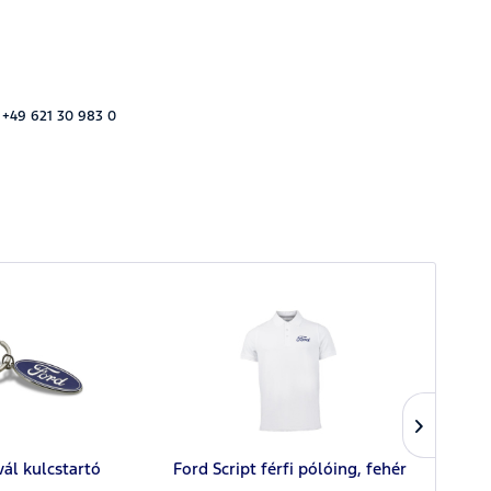
 +49 621 30 983 0
ál kulcstartó
Ford Script férfi pólóing, fehér
Ford