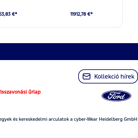
53,83 €*
11912,78 €*
Kollekció hírek
isszavonási űrlap
egyek és kereskedelmi arculatok a cyber-Wear Heidelberg GmbH