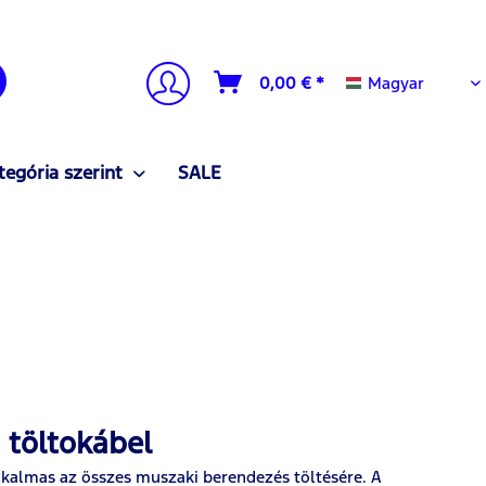
Magyar
0,00 € *
Magyar
tegória szerint
SALE
 töltokábel
alkalmas az összes muszaki berendezés töltésére. A