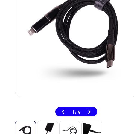
1
4
/