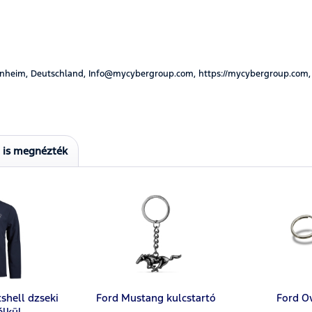
nheim, Deutschland, Info@mycybergroup.com, https://mycybergroup.com,
t is megnézték
tshell dzseki
Ford Mustang kulcstartó
Ford Ov
élkül