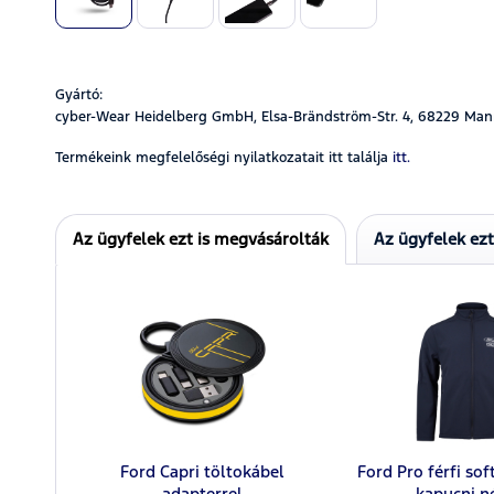
Gyártó:
cyber-Wear Heidelberg GmbH, Elsa-Brändström-Str. 4, 68229 Man
Termékeink megfelelőségi nyilatkozatait itt találja
itt.
Az ügyfelek ezt is megvásárolták
Az ügyfelek ez
Ford Capri töltokábel
Ford Pro férfi sof
adapterrel
kapucni n