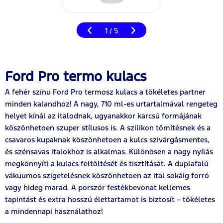
1
5
/
Ford Pro termo kulacs
A fehér színu Ford Pro termosz kulacs a tökéletes partner
minden kalandhoz! A nagy, 710 ml-es urtartalmával rengeteg
helyet kínál az italodnak, ugyanakkor karcsú formájának
köszönhetoen szuper stílusos is. A szilikon tömítésnek és a
csavaros kupaknak köszönhetoen a kulcs szivárgásmentes,
és szénsavas italokhoz is alkalmas. Különösen a nagy nyílás
megkönnyíti a kulacs feltöltését és tisztítását. A duplafalú
vákuumos szigetelésnek köszönhetoen az ital sokáig forró
vagy hideg marad. A porszór festékbevonat kellemes
tapintást és extra hosszú élettartamot is biztosít – tökéletes
a mindennapi használathoz!