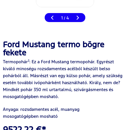
1
4
/
Ford Mustang termo bögre
fekete
Termopohár²: Ez a Ford Mustang termopohár. Egyrészt
kiváló minoségu rozsdamentes acélból készült belso
pohárból áll. Másrészt van egy külso pohár, amely szükség
esetén további ivópohárként használható. Király, nem de?
Mindkét pohár 350 ml urtartalmú, szivárgásmentes és
mosogatógépben mosható.
Anyaga: rozsdamentes acél, muanyag
mosogatógépben mosható
9522,22 €*