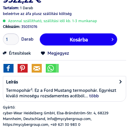
Tartalom:
1 Darab
beleértve az áfa
plusz szállítási költség
Azonnal szállítható, szállítási idő kb. 1-3 munkanap
Cikkszám:
35031076
Darab
Kosárba
Értesítések
Megjegyez
Leírás
Termopohár²: Ez a Ford Mustang termopohár. Egyrészt
kiváló minoségu rozsdamentes acélból...
több
Gyártó:
cyber-Wear Heidelberg GmbH, Elsa-Brändström-Str. 4, 68229
Mannheim, Deutschland, Info@mycybergroup.com,
https://mycybergroup.com, +49 621 30 983 0