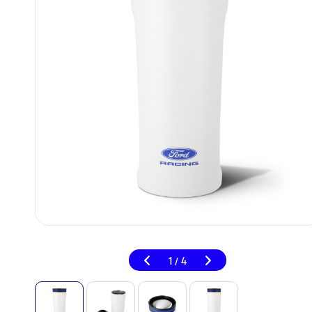
1
4
/