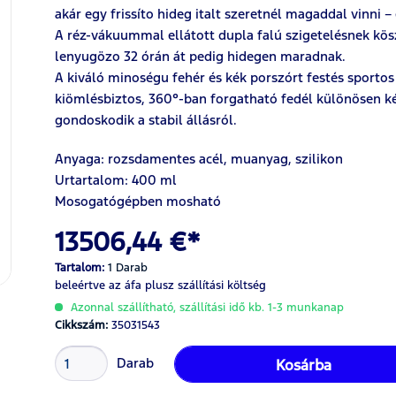
akár egy frissíto hideg italt szeretnél magaddal vinni – 
A réz-vákuummal ellátott dupla falú szigetelésnek kös
lenyugözo 32 órán át pedig hidegen maradnak.
A kiváló minoségu fehér és kék porszórt festés sportos
kiömlésbiztos, 360°-ban forgatható fedél különösen ké
gondoskodik a stabil állásról.
Anyaga: rozsdamentes acél, muanyag, szilikon
Urtartalom: 400 ml
Mosogatógépben mosható
13506,44 €*
Tartalom:
1 Darab
beleértve az áfa
plusz szállítási költség
Azonnal szállítható, szállítási idő kb. 1-3 munkanap
Cikkszám:
35031543
Darab
Kosárba