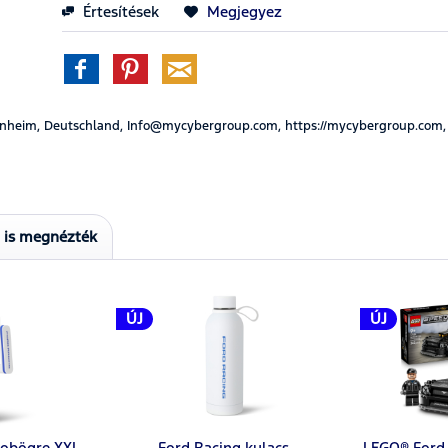
Értesítések
Megjegyez
nheim, Deutschland, Info@mycybergroup.com, https://mycybergroup.com,
t is megnézték
ÚJ
ÚJ
mobögre XXL
Ford Racing kulacs
LEGO® Ford