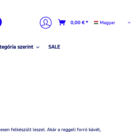
Magyar
0,00 € *
Magyar
tegória szerint
SALE
en felkészült leszel. Akár a reggeli forró kávét,