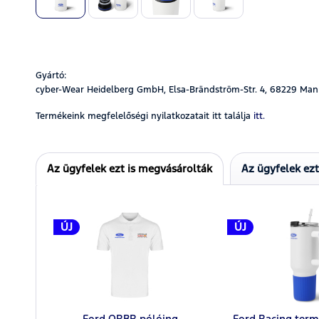
Gyártó:
cyber-Wear Heidelberg GmbH, Elsa-Brändström-Str. 4, 68229 Man
Termékeink megfelelőségi nyilatkozatait itt találja
itt.
Az ügyfelek ezt is megvásárolták
Az ügyfelek ez
ÚJ
ÚJ
Ford ORBR pólóing
Ford Racing ter