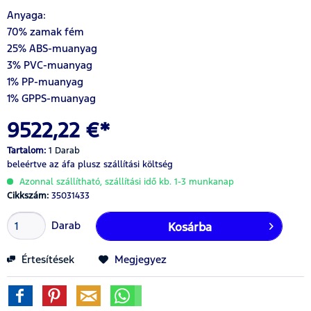
Anyaga:
70% zamak fém
25% ABS-muanyag
3% PVC-muanyag
1% PP-muanyag
1% GPPS-muanyag
9522,22 €*
Tartalom:
1 Darab
beleértve az áfa
plusz szállítási költség
Azonnal szállítható, szállítási idő kb. 1-3 munkanap
Cikkszám:
35031433
Darab
Kosárba
Értesítések
Megjegyez