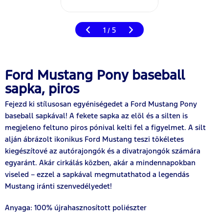
1
5
/
Ford Mustang Pony baseball
sapka, piros
Fejezd ki stílusosan egyéniségedet a Ford Mustang Pony
baseball sapkával! A fekete sapka az elöl és a silten is
megjeleno feltuno piros pónival kelti fel a figyelmet. A silt
alján ábrázolt ikonikus Ford Mustang teszi tökéletes
kiegészítové az autórajongók és a divatrajongók számára
egyaránt. Akár cirkálás közben, akár a mindennapokban
viseled – ezzel a sapkával megmutathatod a legendás
Mustang iránti szenvedélyedet!
Anyaga: 100% újrahasznosított poliészter