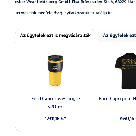
cyber-Wear Heidelberg GmbH, Elsa-Brändström-Str. 4, 68229 Man
Termékeink megfelelőségi nyilatkozatait itt találja
itt.
Az ügyfelek ezt is megvásárolták
Az ügyfelek ez
Ford Capri kávés bögre
Ford Capri póló 
320 ml
12311,18 €*
7530,16