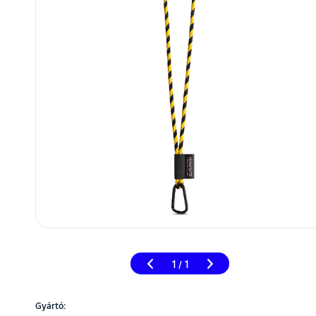
1
1
/
Gyártó: