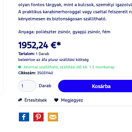
olyan fontos tárgyak, mint a kulcsok, személyi igazolv
A praktikus karabinerhoroggal vagy csattal felszerelt
kényelmesen és biztonságosan szállítható.
Anyaga: poliészter zsinór, gyapjú zsinór, fém
1952,24 €*
Tartalom:
1 Darab
beleértve az áfa
plusz szállítási költség
Azonnal szállítható, szállítási idő kb. 1-3 munkanap
Cikkszám:
35031140
Darab
Kosárba
Értesítések
Megjegyez