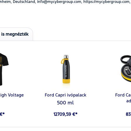
nheim, Deutschland, Info@mycybergroup.com, https://mycybergroup.com,
t is megnézték
High Voltage
Ford Capri ivópalack
Ford Ca
ad
500 ml
 €*
12709,59 €*
83