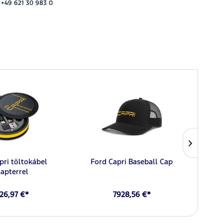
 +49 621 30 983 0
pri töltokábel
Ford Capri Baseball Cap
Ford
apterrel
26,97 €*
7928,56 €*