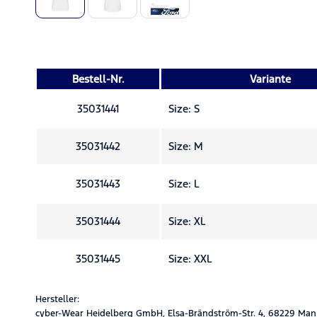
Bestell-Nr.
Variante
35031441
Size: S
35031442
Size: M
35031443
Size: L
35031444
Size: XL
35031445
Size: XXL
Hersteller:
cyber-Wear Heidelberg GmbH, Elsa-Brändström-Str. 4, 68229 Man