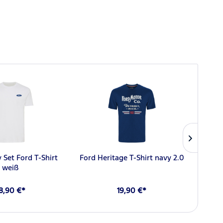
NEU
 Set Ford T-Shirt
Ford Heritage T-Shirt navy 2.0
Fo
weiß
8,90 €*
19,90 €*