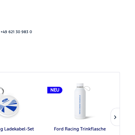
 +49 621 30 983 0
NEU
NEU
ng Ladekabel-Set
Ford Racing Trinkflasche
Ford