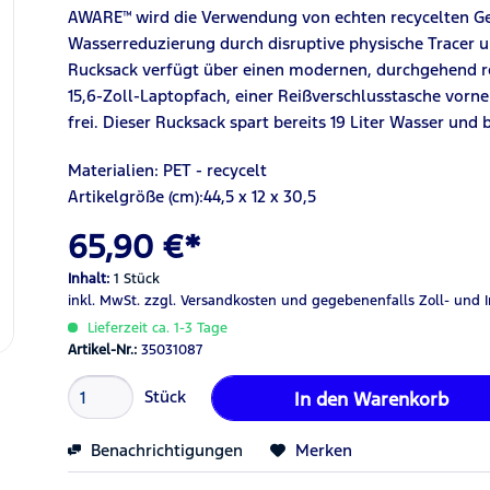
AWARE™ wird die Verwendung von echten recycelten G
Wasserreduzierung durch disruptive physische Tracer u
Rucksack verfügt über einen modernen, durchgehend re
15,6-Zoll-Laptopfach, eine
r
Reißverschlusstasche vorne 
frei. Dieser Rucksack spart bereits
19
Liter Wasser und 
Materialien:
PET - recycelt
Artikelgröße (cm):
44,5
x
12
x
30,5
65,90 €*
Inhalt:
1 Stück
inkl. MwSt.
zzgl. Versandkosten
und gegebenenfalls Zoll- und 
Lieferzeit ca. 1-3 Tage
Artikel-Nr.:
35031087
Stück
In den
Warenkorb
Benachrichtigungen
Merken