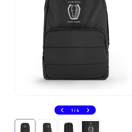
1
4
/