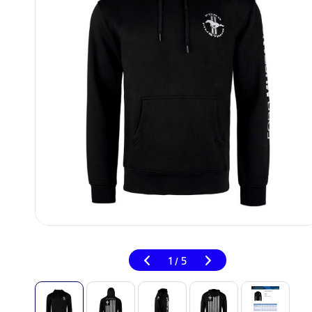
1
5
/