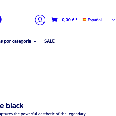
Español
0,00 € *
Español
 por categoría
SALE
e black
ptures the powerful aesthetic of the legendary