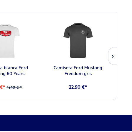
a blanca Ford
Camiseta Ford Mustang
Camis
ng 60 Years
Freedom gris
 €*
22,90 €*
45,10 € *