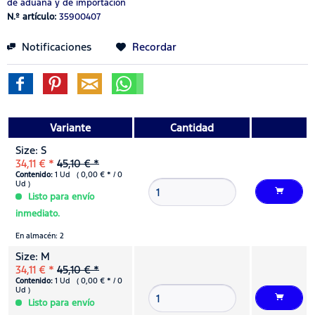
de aduana y de importación
N.º artículo:
35900407
Notificaciones
Recordar
Variante
Cantidad
Size: S
34,11 € *
45,10 € *
Contenido:
1 Ud ( 0,00 € * / 0
Ud )
Listo para envío
inmediato.
En almacén: 2
Size: M
34,11 € *
45,10 € *
Contenido:
1 Ud ( 0,00 € * / 0
Ud )
Listo para envío