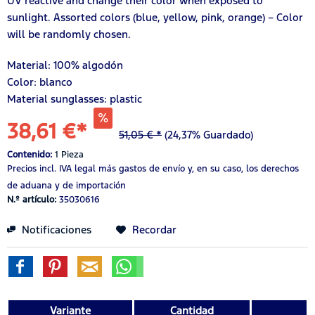
UV reactive and change their color when exposed to
sunlight. Assorted colors (blue, yellow, pink, orange) – Color
will be randomly chosen.
Material:
100%
algodón
Color: blanco
Material sunglasses: plastic
38,61 €*
51,05 € *
(24,37% Guardado)
Contenido:
1 Pieza
Precios incl. IVA legal
más gastos de envío
y, en su caso, los derechos
de aduana y de importación
N.º artículo:
35030616
Notificaciones
Recordar
Variante
Cantidad