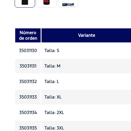
Número
Variante
de orden
35031130
Talla: S
35031131
Talla: M
35031132
Talla: L
35031133
Talla: XL
35031134
Talla: 2XL
35031135
Talla: 3XL