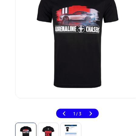
1
3
/