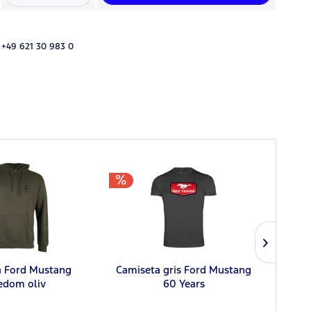
 +49 621 30 983 0
a Ford Mustang
Camiseta gris Ford Mustang
Fo
edom oliv
60 Years