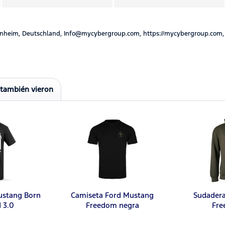
nheim, Deutschland, Info@mycybergroup.com, https://mycybergroup.com,
 también vieron
ustang Born
Camiseta Ford Mustang
Sudader
d 3.0
Freedom negra
Fre