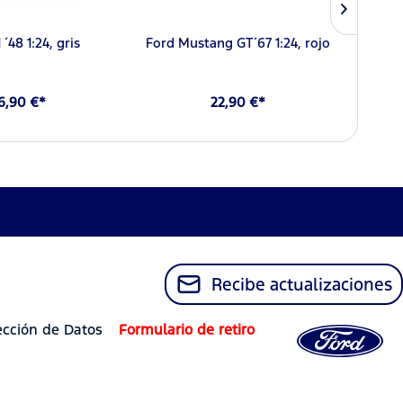
 ´48 1:24, gris
Ford Mustang GT´67 1:24, rojo
G
6,90 €*
22,90 €*
Recibe actualizaciones
ección de Datos
Formulario de retiro