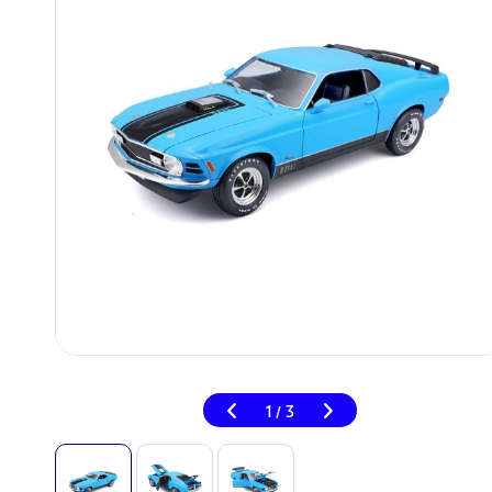
1
3
/