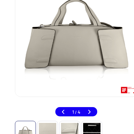
1
4
/