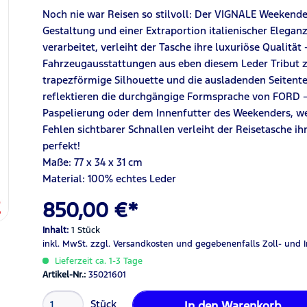
Noch nie war Reisen so stilvoll: Der VIGNALE Weekende
Gestaltung und einer Extraportion italienischer Elegan
verarbeitet, verleiht der Tasche ihre luxuriöse Qualität
Fahrzeugausstattungen aus eben diesem Leder Tribut zol
trapezförmige Silhouette und die ausladenden Seitent
reflektieren die durchgängige Formsprache von FORD – r
Paspelierung oder dem Innenfutter des Weekenders, wel
Fehlen sichtbarer Schnallen verleiht der Reisetasche ih
perfekt!
Maße: 77 x 34 x 31 cm
Material: 100% echtes Leder
850,00 €*
Inhalt:
1 Stück
inkl. MwSt.
zzgl. Versandkosten
und gegebenenfalls Zoll- und 
Lieferzeit ca. 1-3 Tage
Artikel-Nr.:
35021601
Stück
In den
Warenkorb