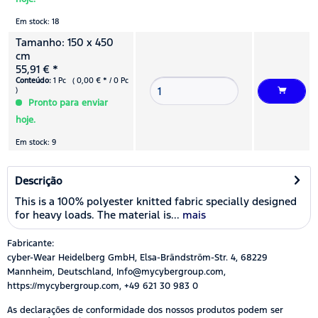
Em stock: 18
Tamanho: 150 x 450
cm
55,91 € *
Conteúdo:
1 Pc ( 0,00 € * / 0 Pc
)
Pronto para enviar
hoje.
Em stock: 9
Descrição
This is a 100% polyester knitted fabric specially designed
for heavy loads. The material is...
mais
Fabricante:
cyber-Wear Heidelberg GmbH, Elsa-Brändström-Str. 4, 68229
Mannheim, Deutschland, Info@mycybergroup.com,
https://mycybergroup.com, +49 621 30 983 0
As declarações de conformidade dos nossos produtos podem ser