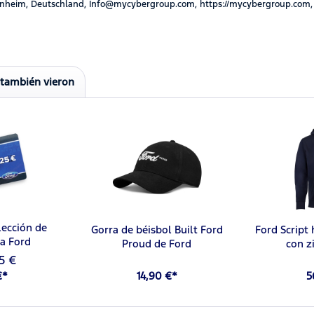
nheim, Deutschland, Info@mycybergroup.com, https://mycybergroup.com,
 también vieron
lección de
Gorra de béisbol Built Ford
Ford Script
da Ford
Proud de Ford
con z
5 €
€*
14,90 €*
5