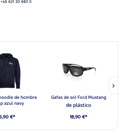
 +49 621 30 983 0
 hoodie de hombre
Gafas de sol Ford Mustang
Ford
ip azul navy
de plástico
6,90 €*
18,90 €*