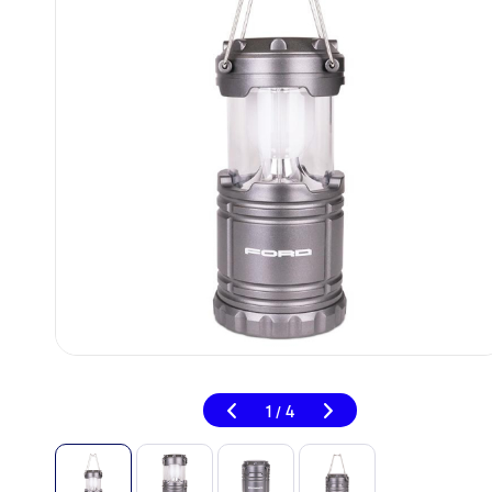
1
4
/