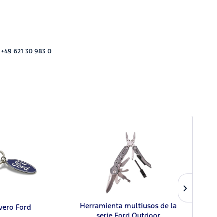
 +49 621 30 983 0
Herramienta multiusos de la
vero Ford
Ll
serie Ford Outdoor