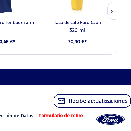
pro for boom arm
Taza de café Ford Capri
Hucha 
d
320 ml
0,48 €*
30,90 €*
Recibe actualizaciones
ección de Datos
Formulario de retiro