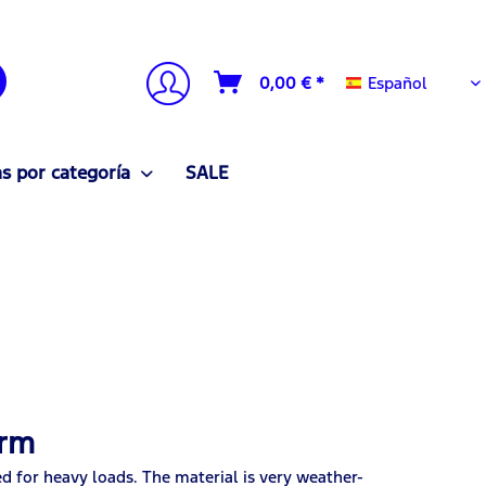
Español
0,00 € *
Español
 por categoría
SALE
arm
ed for heavy loads. The material is very weather-