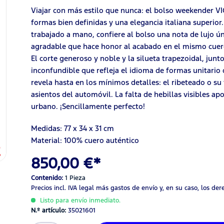
Viajar con más estilo que nunca: el bolso weekender 
formas bien definidas y una elegancia italiana superior
trabajado a mano, confiere al bolso una nota de lujo 
agradable que hace honor al acabado en el mismo cuero 
El corte generoso y noble y la silueta trapezoidal, junt
inconfundible que refleja el idioma de formas unitari
revela hasta en los mínimos detalles: el ribeteado o su
asientos del automóvil. La falta de hebillas visibles apo
urbano. ¡Sencillamente perfecto!
Medidas: 77 x 34 x 31 cm
Material: 100% cuero auténtico
850,00 €*
Contenido:
1 Pieza
Precios incl. IVA legal
más gastos de envío
y, en su caso, los de
Listo para envío inmediato.
N.º artículo:
35021601