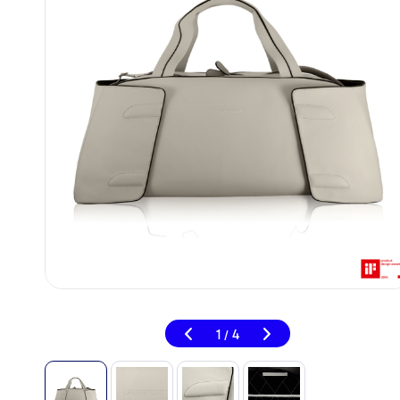
1
4
/