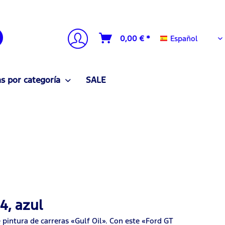
Español
0,00 € *
Español
 por categoría
SALE
4, azul
intura de carreras «Gulf Oil». Con este «Ford GT