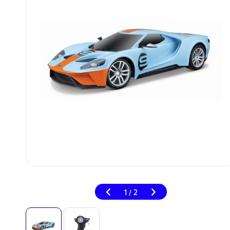
1
2
/