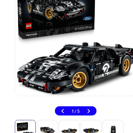
1
5
/