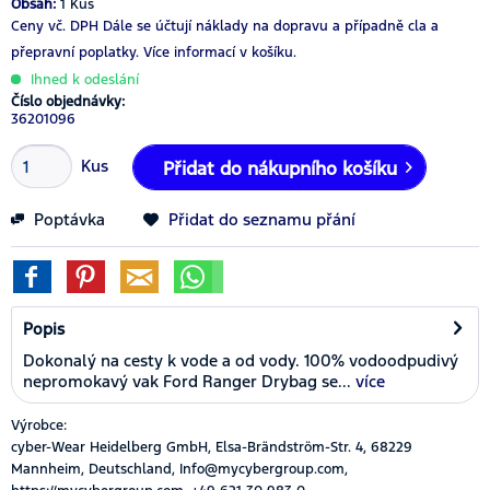
Obsah:
1 Kus
Ceny vč. DPH
Dále se účtují náklady na dopravu a případně cla a
přepravní poplatky.
Více informací v košíku.
Ihned k odeslání
Číslo objednávky:
36201096
Kus
Přidat do nákupního košíku
Poptávka
Přidat do seznamu přání
Popis
Dokonalý na cesty k vode a od vody. 100% vodoodpudivý
nepromokavý vak Ford Ranger Drybag se...
více
Výrobce:
cyber-Wear Heidelberg GmbH, Elsa-Brändström-Str. 4, 68229
Mannheim, Deutschland, Info@mycybergroup.com,