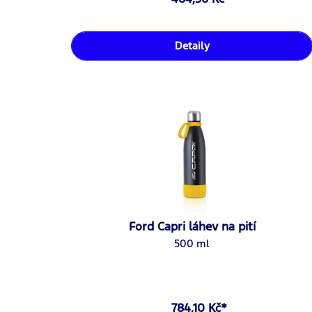
Detaily
Ford Capri láhev na pití
500 ml
784,10 Kč*