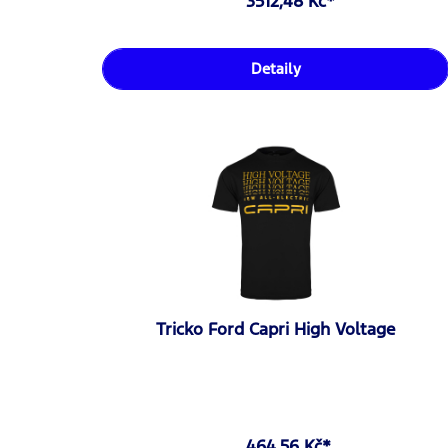
3512,48 Kč*
Detaily
Tricko Ford Capri High Voltage
464,56 Kč*