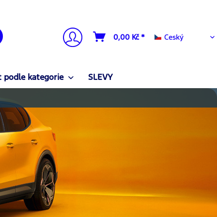
Ceský
0,00 Kč *
Ceský
 podle kategorie
SLEVY