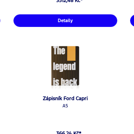
3512,48 Kč*
Detaily
Zápisník Ford Capri
A5
366,24 Kč*