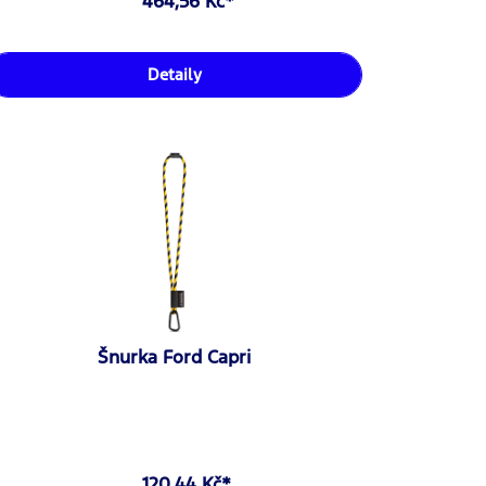
464,56 Kč*
Detaily
Šnurka Ford Capri
120,44 Kč*