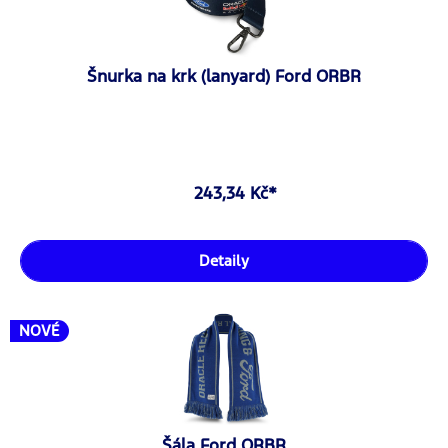
Šnurka na krk (lanyard) Ford ORBR
243,34 Kč*
Detaily
NOVÉ
Šála Ford ORBR