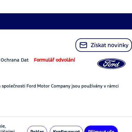
Získat novinky
Ochrana Dat
Formulář odvolání
 společnosti Ford Motor Company jsou používány v rámci
ie,
ciálními
Pokles
Konfigurovat
Přijmout vše