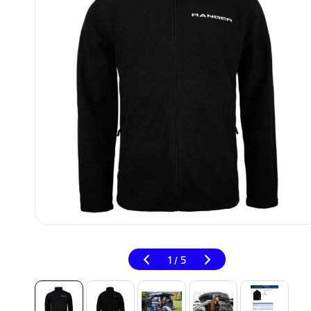
1
5
/