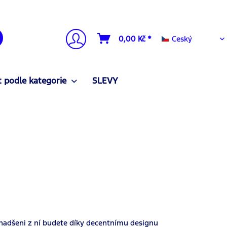
Ceský
0,00 Kč *
Ceský
 podle kategorie
SLEVY
nadšeni z ní budete díky decentnímu designu