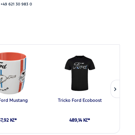
 +49 621 30 983 0
Ford Mustang
Tricko Ford Ecoboost
Pr
7,92 Kč*
489,14 Kč*