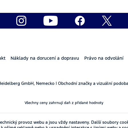
akt
Náklady na dorucení a dopravu
Právo na odvolání
Heidelberg GmbH, Nemecko | Obchodní značky a vizuální podoba
Všechny ceny zahrnují daň z přidané hodnoty
echnický provoz webu a jsou vždy nastaveny. Další soubory cook
í k přímé reklamě nebo k usnadnění interakce s jinými weby a so