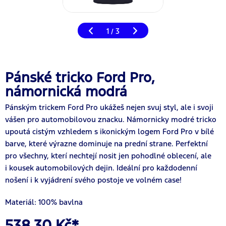
1
3
/
Pánské tricko Ford Pro,
námornická modrá
Pánským trickem Ford Pro ukážeš nejen svuj styl, ale i svoji
vášen pro automobilovou znacku. Námornicky modré tricko
upoutá cistým vzhledem s ikonickým logem Ford Pro v bílé
barve, které výrazne dominuje na prední strane. Perfektní
pro všechny, kterí nechtejí nosit jen pohodlné oblecení, ale
i kousek automobilových dejin. Ideální pro každodenní
nošení i k vyjádrení svého postoje ve volném case!
Materiál: 100% bavlna
538,30 Kč*