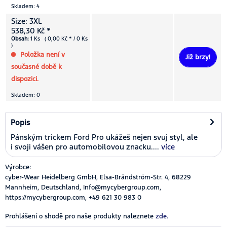
Skladem: 4
Size: 3XL
538,30 Kč *
Obsah:
1 Ks ( 0,00 Kč * / 0 Ks
)
Položka není v
Již brzy!
současné době k
dispozici.
Skladem: 0
Popis
Pánským trickem Ford Pro ukážeš nejen svuj styl, ale
i svoji vášen pro automobilovou znacku....
více
Výrobce:
cyber-Wear Heidelberg GmbH, Elsa-Brändström-Str. 4, 68229
Mannheim, Deutschland, Info@mycybergroup.com,
https://mycybergroup.com, +49 621 30 983 0
Prohlášení o shodě pro naše produkty naleznete
zde.