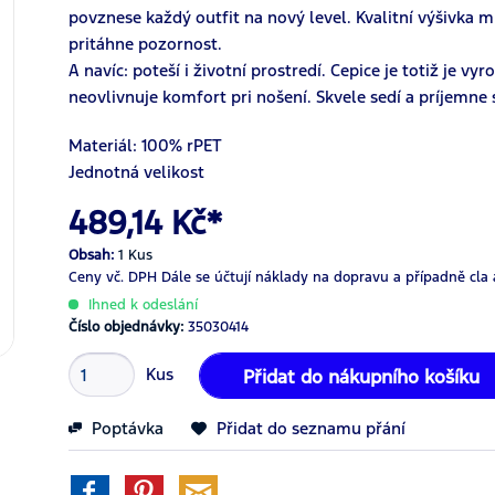
povznese každý outfit na nový level. Kvalitní výšivka m
pritáhne pozornost.
A navíc: poteší i životní prostredí. Cepice je totiž je v
neovlivnuje komfort pri nošení. Skvele sedí a príjemne 
Materiál: 100%
r
PET
Jednotná velikost
489,14 Kč*
Obsah:
1 Kus
Ceny vč. DPH
Dále se účtují náklady na dopravu a případně cla 
Ihned k odeslání
Číslo objednávky:
35030414
Kus
Přidat do nákupního košíku
Poptávka
Přidat do seznamu přání