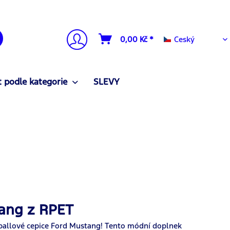
Ceský
0,00 Kč *
Ceský
 podle kategorie
SLEVY
tang z RPET
eballové cepice Ford Mustang! Tento módní doplnek