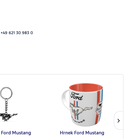
 +49 621 30 983 0
a Ford Mustang
Hrnek Ford Mustang
Hrnek