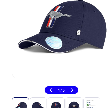
1
5
/