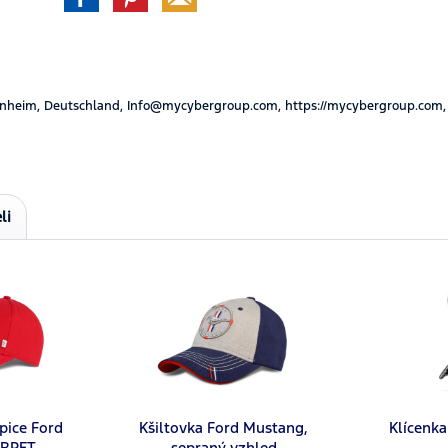
nheim, Deutschland, Info@mycybergroup.com, https://mycybergroup.com,
li
pice Ford
Kšiltovka Ford Mustang,
Klícenk
 RPET
sepraný vzhled