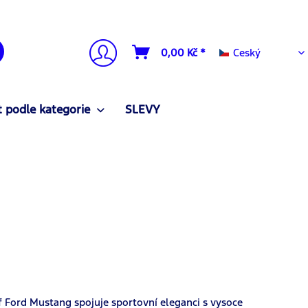
Ceský
0,00 Kč *
Ceský
 podle kategorie
SLEVY
af Ford Mustang spojuje sportovní eleganci s vysoce