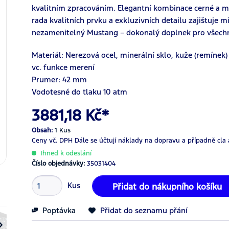
kvalitním zpracováním. Elegantní kombinace cerné a 
rada kvalitních prvku a exkluzivních detailu zajištuje 
nezamenitelný Mustang – dokonalý doplnek pro všechny,
Materiál: Nerezová ocel, minerální sklo, kuže (remínek)
vc. funkce merení
Prumer: 42 mm
Vodotesné do tlaku 10 atm
3881,18 Kč*
Obsah:
1 Kus
Ceny vč. DPH
Dále se účtují náklady na dopravu a případně cla 
Ihned k odeslání
Číslo objednávky:
35031404
Kus
Přidat do nákupního košíku
Poptávka
Přidat do seznamu přání