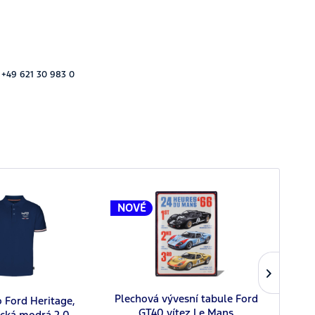
 +49 621 30 983 0
NOVÉ
Plechová vývesní tabule Ford
o Ford Heritage,
Bas
GT40 vítez Le Mans
cká modrá 2.0