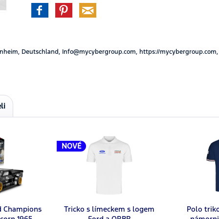
nheim, Deutschland, Info@mycybergroup.com, https://mycybergroup.com,
li
NOVÉ
d Champions
Tricko s límeckem s logem
Polo trik
corn 1965
Ford a ORBR
námorni