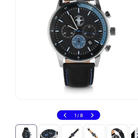
1
8
/